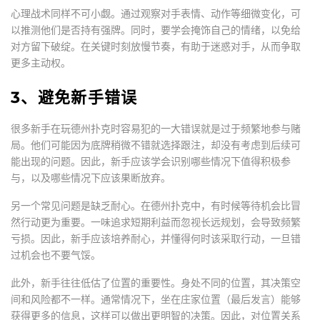
心理战术同样不可小觑。通过观察对手表情、动作等细微变化，可
以推测他们是否持有强牌。同时，要学会掩饰自己的情绪，以免给
对方留下破绽。在关键时刻放慢节奏，有助于迷惑对手，从而争取
更多主动权。
3、避免新手错误
很多新手在玩德州扑克时容易犯的一大错误就是过于频繁地参与赌
局。他们可能因为底牌稍微不错就选择跟注，却没有考虑到后续可
能出现的问题。因此，新手应该学会识别哪些情况下值得积极参
与，以及哪些情况下应该果断放弃。
另一个常见问题是缺乏耐心。在德州扑克中，有时候等待机会比冒
然行动更为重要。一味追求短期利益而忽视长远规划，会导致频繁
亏损。因此，新手应该培养耐心，并懂得何时该采取行动，一旦错
过机会也不要气馁。
此外，新手往往低估了位置的重要性。身处不同的位置，其决策空
间和风险都不一样。通常情况下，坐在庄家位置（最后发言）能够
获得更多的信息，这样可以做出更明智的决策。因此，对位置关系