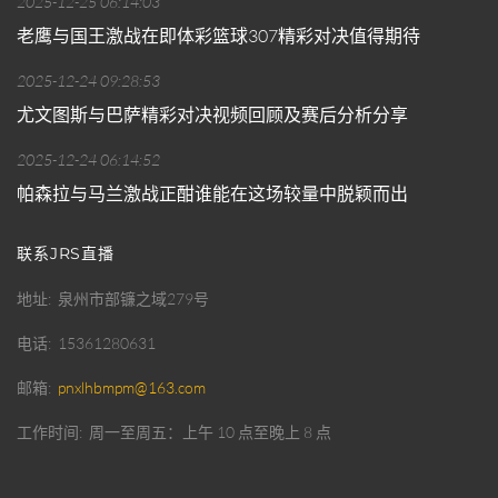
2025-12-25 06:14:03
老鹰与国王激战在即体彩篮球307精彩对决值得期待
2025-12-24 09:28:53
尤文图斯与巴萨精彩对决视频回顾及赛后分析分享
2025-12-24 06:14:52
帕森拉与马兰激战正酣谁能在这场较量中脱颖而出
联系JRS直播
地址
泉州市部镰之域279号
电话
15361280631
邮箱
pnxlhbmpm@163.com
工作时间
周一至周五：上午 10 点至晚上 8 点