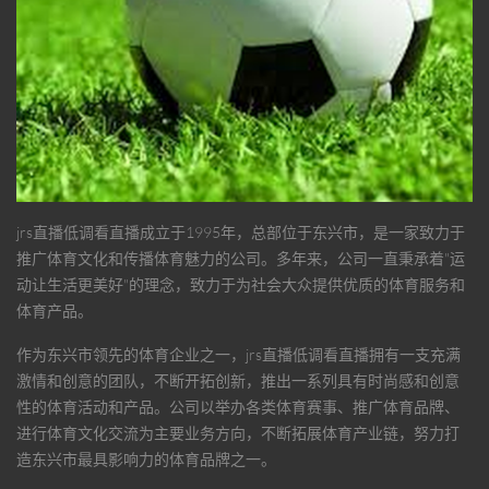
jrs直播低调看直播
成立于1995年，总部位于东兴市，是一家致力于
推广体育文化和传播体育魅力的公司。多年来，公司一直秉承着"运
动让生活更美好"的理念，致力于为社会大众提供优质的体育服务和
体育产品。
作为东兴市领先的体育企业之一，
jrs直播低调看直播
拥有一支充满
激情和创意的团队，不断开拓创新，推出一系列具有时尚感和创意
性的体育活动和产品。公司以举办各类体育赛事、推广体育品牌、
进行体育文化交流为主要业务方向，不断拓展体育产业链，努力打
造东兴市最具影响力的体育品牌之一。