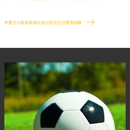
布鲁日与欧本角球对决分析及比分预测详解