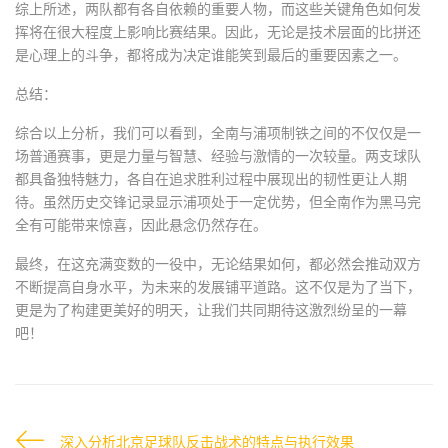
综上所述，两队都有各自依赖的重要人物，而这些关键角色如何发
挥将在很大程度上影响比赛结果。因此，无论是技术层面的比拼还
是心理上的斗争，都将成为决定谁能笑到最后的重要因素之一。
总结：
综合以上分析，我们可以看到，全南与浦项制铁之间的不仅仅是一
场普通赛事，更是力量与智慧、经验与激情的一次较量。两支球队
都具备独特魅力，各自在追求胜利过程中展现出的韧性更让人期
待。虽然历史交锋记录显示浦项处于一定优势，但全南作为黑马完
全有可能带来惊喜，因此悬念仍然存在。
最终，在这充满变数的一役中，无论结果如何，都必然会推动双方
不断提高自身水平，为未来的发展铺平道路。这不仅是为了当下，
更是为了构建更美好的明天，让我们共同期待这激烈纷呈的一幕
吧！
深入分析北京足球队反击战术的特点与执行效果