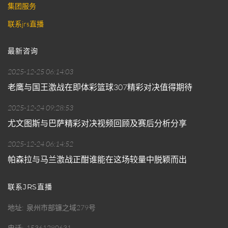
集团服务
联系jrs直播
最新咨询
2025-12-25 06:14:03
老鹰与国王激战在即体彩篮球307精彩对决值得期待
2025-12-24 09:28:53
尤文图斯与巴萨精彩对决视频回顾及赛后分析分享
2025-12-24 06:14:52
帕森拉与马兰激战正酣谁能在这场较量中脱颖而出
联系JRS直播
地址
泉州市部镰之域279号
电话
15361280631