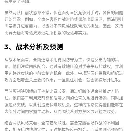
抗奠定了基础。
虽然两队目前状态都不错，但在面对直接竞争对手时，各自的问题
开始显露。例如，全南在客场作战时防线偶尔出现漏洞，而浦项则
需要提升应变能力，以应对不同风格球队带来的挑战。因此，这场
比赛无疑将考验双方近期所积累的经验与实力。
3、战术分析及预测
从战术层面看，全南通常采用稳固防守为主，快速反击为辅的策
略。他们注重团队配合，通过有效地压迫对手来争取控球权，并利
用边路速度快的小前锋制造机会。此外，中场球员在拦截和组织进
攻方面起着至关重要的作用，一旦抓住机会，就会迅速展开进攻。
而浦项制铁则倾向于控制比赛节奏，通过细腻传递来撕扯对方防
线。他们善于利用双前锋和后腰之间的位置关系进行渗透，同时加
强边路突破，以此创造更多进攻机会。这样的策略使得他们能够在
大部分时间内掌握主动权，从而围绕着对方禁区展开猛烈攻势。
结合两队风格来看，全南若想取胜，需要克服客场作战的不利因
素，加强后防线稳定性，同时把握好反击机会。而浦项则必须保持