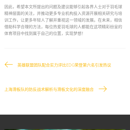
因此，希望本文所提出的问题及建议能够引起各界人士对于羽毛球
精神层面的关注，并推动更多专业机构投入资源开展相关研究与培
训工作，让更多年轻人了解并重视这一领域的发展。在未来，相信
借助科学合理的方法，每位热爱羽毛球的人都能在这项精彩纷呈的
体育项目中找到属于自己的位置，实现梦想！
英雄联盟团队配合实力评比EDG荣登第六名引发热议
上海滑板队的防反战术解析与滑板文化的深度融合